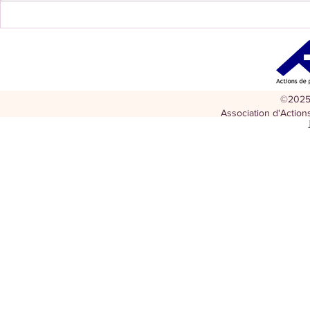
peuvent pas...
ronde et...
©20256
Association d'Actions