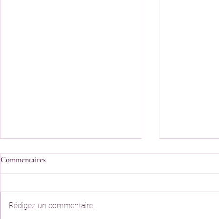
Question de séparation
Question de 
Commentaires
Pourquoi un musulman peut-il
Lors de son v
prendre seul la décision de
durant lequel
divorcer de l'une de ses femmes
éloigné de la te
Rédigez un commentaire...
alors que son (ou ses) épouses ne
pas exprimé qu