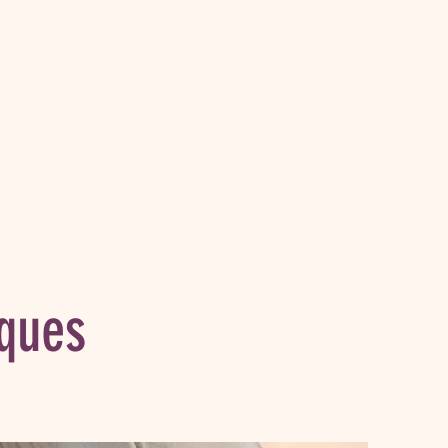
stions aux musulmans qui ont
la" vérité.
premières questions
iques