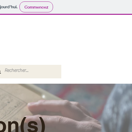
jourd'hui.
Commencez
on(s)