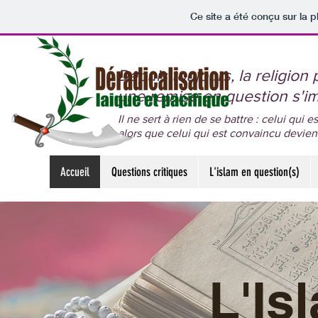
Ce site a été conçu sur la p
Depuis toujours, la religion
une remise en question s'i
Il ne sert à rien de se battre : celui qui 
alors que celui qui est convaincu devie
Accueil
Questions critiques
L'islam en question(s)
L'Is