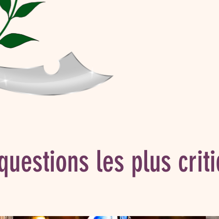
simple : poser des que
la conviction de détenir "
Voir les 20 
questions les plus crit