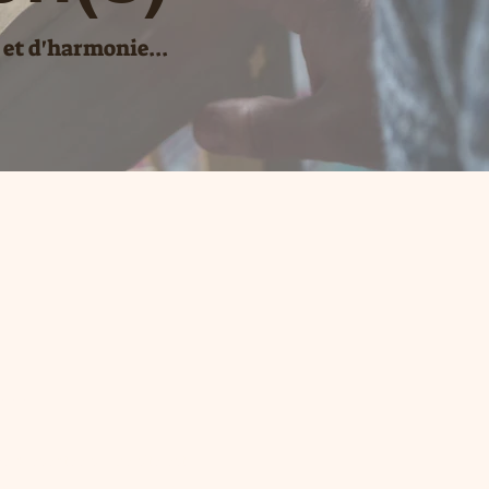
 et d'harmonie...
...
e présentée sur ce site est