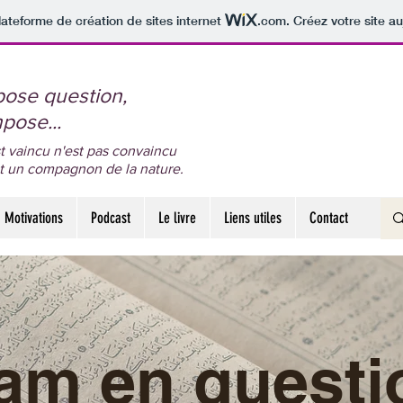
lateforme de création de sites internet
.com
. Créez votre site au
 pose question,
mpose...
est vaincu n'est pas convaincu
nt un compagnon de la nature.
Motivations
Podcast
Le livre
Liens utiles
Contact
lam en questi