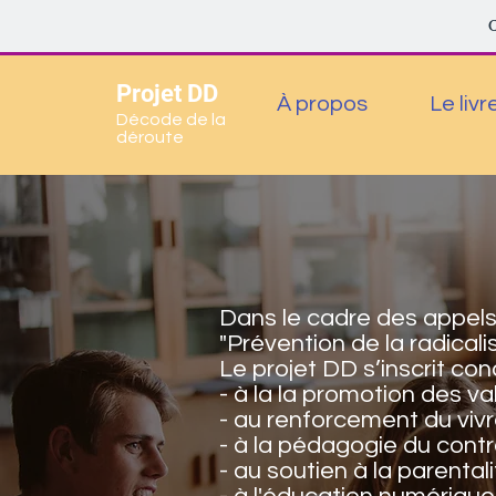
C
Projet DD
À propos
Le livr
Décode de la
déroute
Dans le cadre des appels 
"Prévention de la radicalis
Le projet DD s’inscrit c
- à la la promotion des va
- au renforcement du viv
- à la pédagogie du contr
- au soutien à la parentali