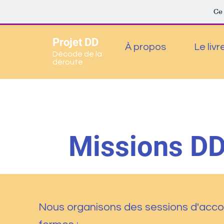
Ce 
Projet DD
À propos
Le livr
Décode de la
déroute
Missions DD 
Nous organisons des sessions d'acc